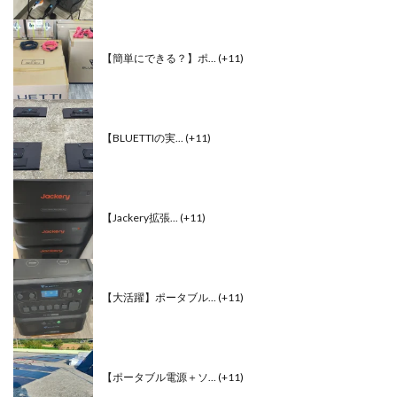
【簡単にできる？】ポ...
+11
【BLUETTIの実...
+11
【Jackery拡張...
+11
【大活躍】ポータブル...
+11
【ポータブル電源＋ソ...
+11