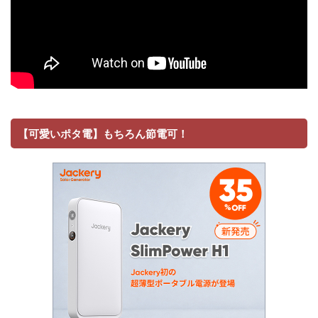
【可愛いポタ電】もちろん節電可！