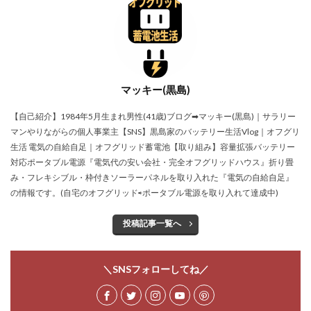
マッキー(黒島)
【自己紹介】1984年5月生まれ男性(41歳)ブログ➡マッキー(黒島)｜サラリー
マンやりながらの個人事業主【SNS】黒島家のバッテリー生活Vlog｜オフグリ
生活 電気の自給自足｜オフグリッド蓄電池【取り組み】容量拡張バッテリー
対応ポータブル電源『電気代の安い会社・完全オフグリッドハウス』折り畳
み・フレキシブル・枠付きソーラーパネルを取り入れた『電気の自給自足』
の情報です。(自宅のオフグリッド⇨ポータブル電源を取り入れて達成中)
投稿記事一覧へ
＼SNSフォローしてね／