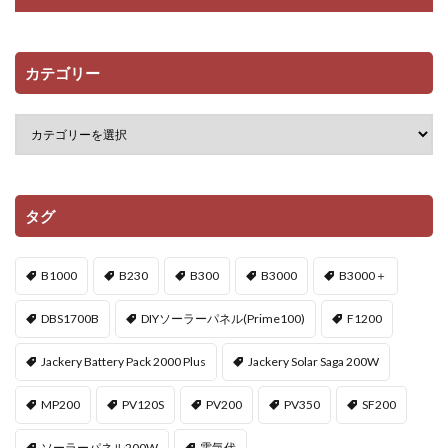
カテゴリー
タグ
B1000
B230
B300
B3000
B3000＋
DBS1700B
DIYソーラーパネル(Prime100)
F1200
Jackery Battery Pack 2000 Plus
Jackery Solar Saga 200W
MP200
PV120S
PV200
PV350
SF200
ソーラーパネル200W
電気代