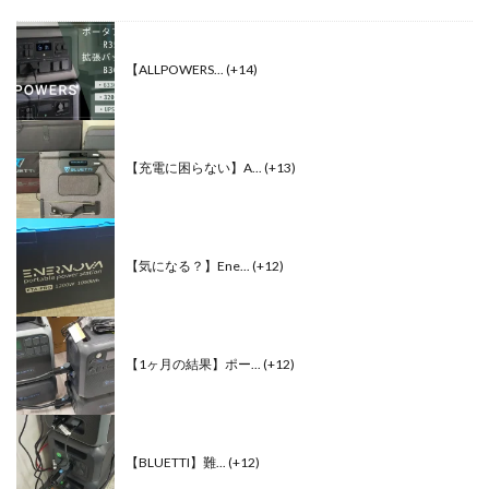
【ALLPOWERS...
+14
【充電に困らない】A...
+13
【気になる？】Ene...
+12
【1ヶ月の結果】ポー...
+12
【BLUETTI】難...
+12