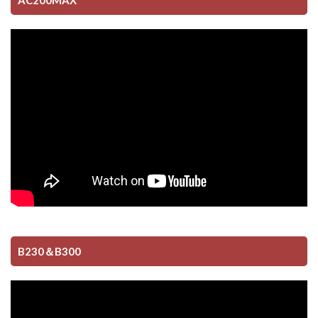
AC200MAX
B230＆B300