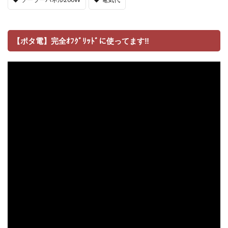
【ポタ電】完全ｵﾌｸﾞﾘｯﾄﾞに使ってます‼