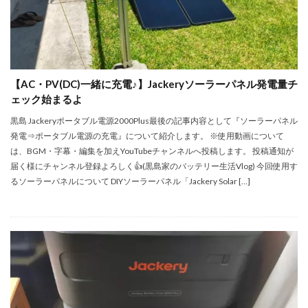
【AC・PV(DC)一緒に充電♪】Jackeryソーラーパネル発電量チ
ェック始まるよ
黒島 Jackeryポータブル電源2000Plus最後の記事内容として『ソーラーパネル
発電⇒ポータブル電源の充電』について紹介します。 ※使用動画について
は、BGM・字幕・編集を加えYouTubeチャンネルへ投稿します。 投稿通知が
届く様にチャンネル登録よろしく👍(黒島家のバッテリー生活Vlog) 今回使用す
るソーラーパネルについて DIYソーラーパネル「Jackery Solar […]