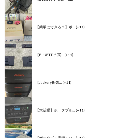
【簡単にできる？】ポ...
+11
【BLUETTIの実...
+11
【Jackery拡張...
+11
【大活躍】ポータブル...
+11
【ポータブル電源＋ソ...
+11