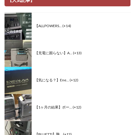
【人気記事】
【ALLPOWERS...
+14
【充電に困らない】A...
+13
【気になる？】Ene...
+12
【1ヶ月の結果】ポー...
+12
【BLUETTI】難...
+12