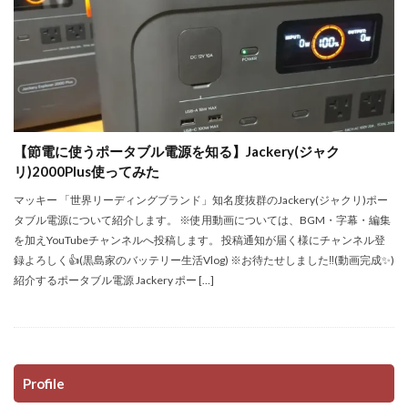
【節電に使うポータブル電源を知る】Jackery(ジャク
リ)2000Plus使ってみた
マッキー 「世界リーディングブランド」知名度抜群のJackery(ジャクリ)ポー
タブル電源について紹介します。 ※使用動画については、BGM・字幕・編集
を加えYouTubeチャンネルへ投稿します。 投稿通知が届く様にチャンネル登
録よろしく👍(黒島家のバッテリー生活Vlog) ※お待たせしました‼(動画完成✨)
紹介するポータブル電源 Jackery ポー […]
Profile