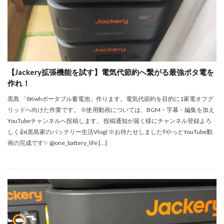
【Jackery拡張機能を試す】電気代節約へ繋がる最強ポタ電を
作れ！
黒島 「8Kwhポータブル蓄電池」作ります。電気代節約を目的に1家電オフグ
リッドへ向けた作業です。 ※使用動画については、BGM・字幕・編集を加え
YouTubeチャンネルへ投稿します。 投稿通知が届く様にチャンネル登録よろ
しく👍(黒島家のバッテリー生活Vlog) ※お待たせしました‼やっとYouTube動
画の完成です✨ @one_battery_life […]