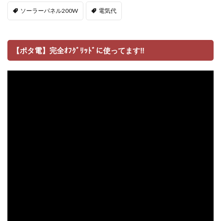
ソーラーパネル200W
電気代
【ポタ電】完全ｵﾌｸﾞﾘｯﾄﾞに使ってます‼