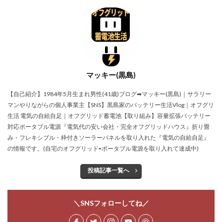
マッキー(黒島)
【自己紹介】1984年5月生まれ男性(41歳)ブログ➡マッキー(黒島)｜サラリー
マンやりながらの個人事業主【SNS】黒島家のバッテリー生活Vlog｜オフグリ
生活 電気の自給自足｜オフグリッド蓄電池【取り組み】容量拡張バッテリー
対応ポータブル電源『電気代の安い会社・完全オフグリッドハウス』折り畳
み・フレキシブル・枠付きソーラーパネルを取り入れた『電気の自給自足』
の情報です。(自宅のオフグリッド⇨ポータブル電源を取り入れて達成中)
投稿記事一覧へ
＼SNSフォローしてね／