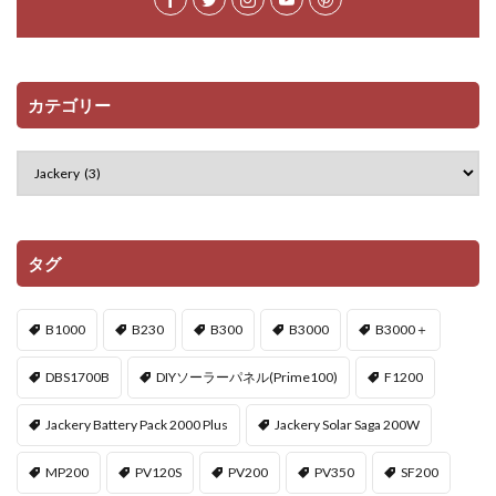
カテゴリー
タグ
B1000
B230
B300
B3000
B3000＋
DBS1700B
DIYソーラーパネル(Prime100)
F1200
Jackery Battery Pack 2000 Plus
Jackery Solar Saga 200W
MP200
PV120S
PV200
PV350
SF200