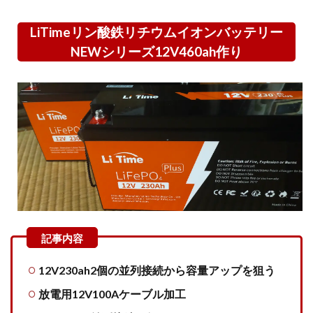
ン酸鉄リ
チウムイ
LiTimeリン酸鉄リチウムイオンバッテリー
オンバッ
テリー
NEWシリーズ12V460ah作り
NEWシリ
ーズ
12V460ah
作り
1.1
12V230ah2
個の並列接
続から容量
アップを狙
う
1.2
放
電用
12V100A
ケーブル
加工
12V230ah2個の並列接続から容量アップを狙う
1.3
放電用12V100Aケーブル加工
12V230ah
並列接続