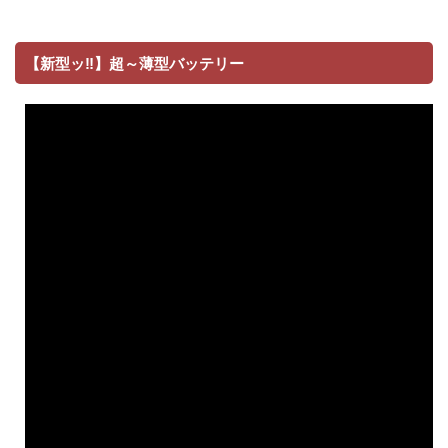
【新型ッ‼】超～薄型バッテリー