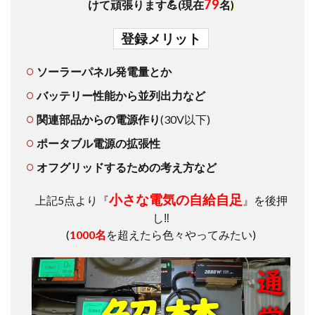
79
けて頑張ります💪(現在
名
)
登録メリット
ソーラーパネル発電量とか
バッテリー性能から並列出力など
関連部品からの電源作り
(30V以下)
ポータブル電源の拡張性
オフグリッドするための考え方など
小さな電気の自給自足
上記5点より『
』を後押
し‼
(
1000名
を超えたら色々やってみたい)