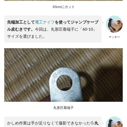
30cmにカット
先端加工として
電工ナイフ
を使ってジャンプケーブ
ル皮むきです。
今回は、丸形圧着端子に「60-10」
サイズを選びました。
マッキー
丸形圧着端子
かしめ作業は手が足りなくて撮影できなかった💦
丸