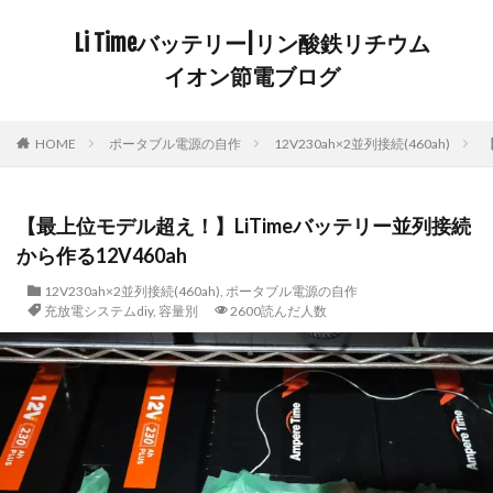
Li Timeバッテリー|リン酸鉄リチウム
イオン節電ブログ
HOME
ポータブル電源の自作
12V230ah×2並列接続(460ah)
【最上位モデル超え！】LiTimeバッテリー並列接続
から作る12V460ah
12V230ah×2並列接続(460ah)
,
ポータブル電源の自作
充放電システムdiy
,
容量別
2600読んだ人数