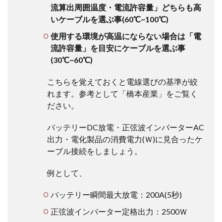
流算出周囲温度・電流許容量」どちらも高
いケーブルを選ぶ事(60℃~100℃)
使用する環境が高温にならない場合は「電
流許容量」を目安にケーブルを選ぶ事
(30℃~60℃)
こちらを覚えておくと電線選びの基準が絞
れます。参考として「橋本産業」をご覧く
ださい。
バッテリーDC放電・正弦波インバーターAC
出力・電化製品の消費電力(Ｗ)に見合ったケ
ーブル接続をしましょう。
例として、
バッテリー瞬間最大放電：200A(5秒)
正弦波インバーター定格出力：2500Ｗ