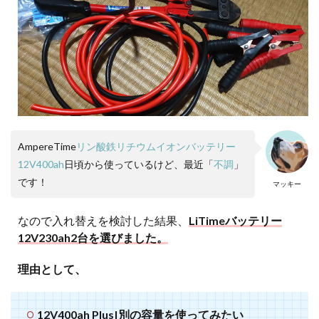
よる放電
3
【ま
とめ】
12V460ah
以上を作
るなら
12V230ah
並列接続
が最強！
3.1
AmpereTime
リン酸鉄リチウムイオンバッテリー
12V400ah
12V400ah
日頃から使っているけど、最近「
不調
」
入れ替え
を行った
です！
マッキー
理由|BMS
ボード
250A不具
なので入れ替えを検討した結果、
LiTimeバッテリー
合
12V230ah2台を選びました。
理由として、
12V400ah Plus|別の容量を使ってみたい