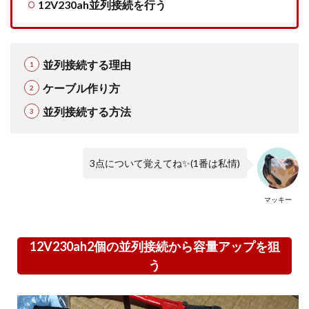
12V230ah並列接続を行う
を行う
2
LiTime
リン酸
並列接続する理由
鉄リチ
ウムイ
ケーブル作り方
オンバ
ッテリ
並列接続する方法
ー最上
位モデ
ルより
強化さ
3点について覚えてね✨(1番は私情)
れた部
分
2.1
最上位モ
マッキー
デル
12V460ah|BMS
ボード250A
12V230ah2個の並列接続から容量アップを狙
2.2
12V230ah
う
並列接続2個
⇒12V460ah|BMS
ボード2枚400Aに