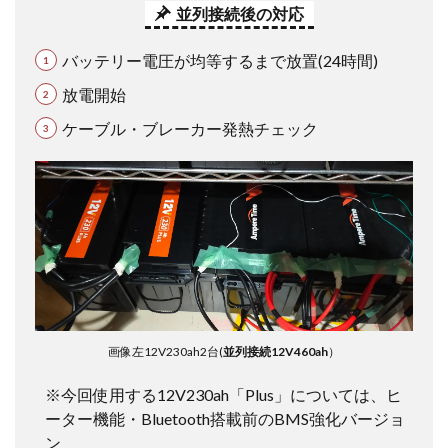
並列接続後の対応
バッテリー電圧が均等するまで放置(24時間)
放電開始
ケーブル・ブレーカー発熱チェック
画像左12V230ah2台(
並列接続12V460ah
）
※今回使用する12V230ah「Plus」については、ヒ
ーター機能・Bluetooth搭載前のBMS強化バージョ
ン