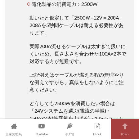
電化製品の消費電力：2500W
動いたと仮定して「2500Ｗ÷12V＝208A」
208Aを5秒間ケーブルは耐える必要性があ
ります。
実際200A流せるケーブルは太すぎて扱いに
くいため、長さ太さを合わせた100A×2本で
対応する方が無難です。
上記例えはケーブルが燃える程の無理やり
な例えですから、真似をしないようにご注
意ください。
どうしても2500Wを消費したい場合は
「24Vシステムを選ぶ(電流の半減)・
150A×2本(許容量を上げる)・12Vシステム
を分ける(電流の分散)」工夫をしましょう。
自家発電diy
YouTube
ポタ電
TikTok
TOPへ