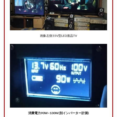
鉄リ
チウ
ムイ
オン
バッ
テリ
ーを
使っ
画像左側55V型LED液晶TV
て液
晶
TV
を見
る実
験】
朝か
ら夜
まで
12
時間
見ま
す！
3.1
【実
消費電力90W~100W(別インバーター計測)
験