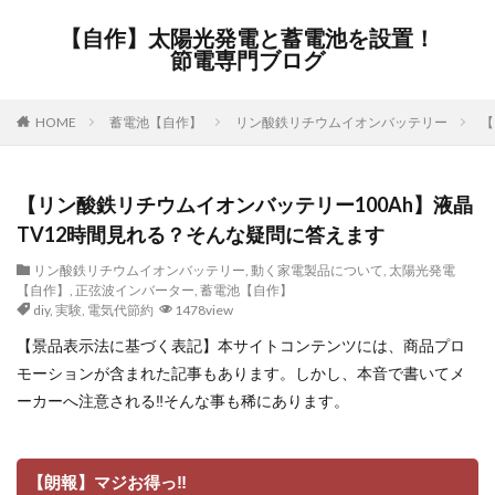
【自作】太陽光発電と蓄電池を設置！
節電専門ブログ
HOME
蓄電池【自作】
リン酸鉄リチウムイオンバッテリー
【
【リン酸鉄リチウムイオンバッテリー100Ah】液晶
TV12時間見れる？そんな疑問に答えます
リン酸鉄リチウムイオンバッテリー
,
動く家電製品について
,
太陽光発電
【自作】
,
正弦波インバーター
,
蓄電池【自作】
diy
,
実験
,
電気代節約
1478view
【景品表示法に基づく表記】本サイトコンテンツには、商品プロ
モーションが含まれた記事もあります。しかし、本音で書いてメ
ーカーへ注意される‼そんな事も稀にあります。
【朗報】マジお得っ‼