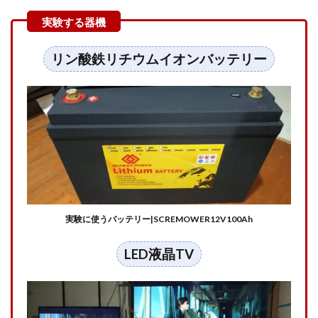
見るため
に使う器
機の紹介
2
リン酸鉄リチウムイオンバッテリー
トラ
ブル
発
生！
実験
前に
充電
した
ら過
充電
によ
り保
実験に使うバッテリー|SCREMOWER12V100Ah
護機
能が
働い
LED液晶TV
た
3
【リ
ン酸