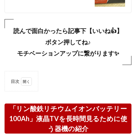
読んで面白かったら記事下【いいね👍】
ボタン押してね♪
モチベーションアップに繋がります✨
目次
1
「リン酸
鉄リチウ
ムイオン
「リン酸鉄リチウムイオンバッテリー
バッテリ
100Ah」液晶TVを長時間見るために使
ー
100Ah」
う器機の紹介
液晶TV
を長時間