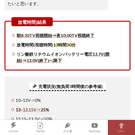
たいと思います。
朝8:30TV視聴開始⇒夜10:00TV視聴終了
放電時間(視聴時間)
13時間30分
リン酸鉄リチウムイオンバッテリー電圧
13.7V(開
始)⇒13.0V(終了)へ降下
充電状況(無負荷3時間後の参考値)
10~12V⇒0%
13
~13.15V⇒
25%
13.15~13.2V⇒50%
13.3~13.33V⇒75%
LiTime
TikTok
ポタ電
YouTube
TOPへ