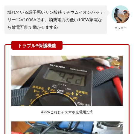
壊れている調子悪いリン酸鉄リチウムイオンバッテ
リー12V100Ahです。消費電力の低い100W家電な
ら放電可能で動かせます👍
マッキー
4.22Vこれじゃスマホ充電用だ💦