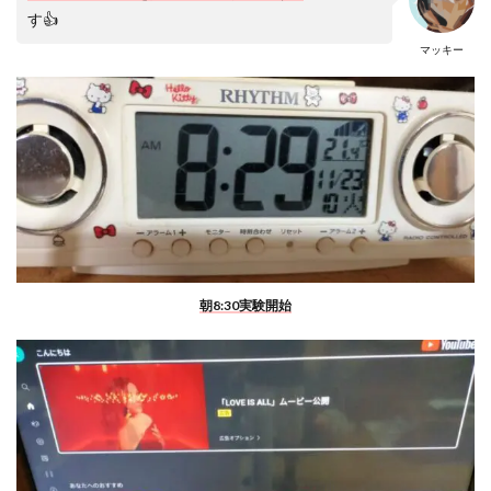
す👍
マッキー
朝8:30実験開始