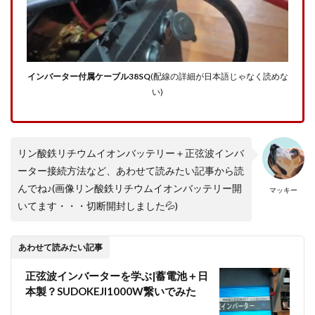
見れ
まし
た！
4
【まと
インバーター付属ケーブル38SQ
(配線の詳細が日本語じゃなく読めな
め】リ
ン酸鉄
い)
リチウ
ムイオ
ンバッ
テリー
リン酸鉄リチウムイオンバッテリー＋正弦波インバ
100Ah
使って
ーター接続方法など、あわせて読みたい記事から読
「12
んでね♪(画像リン酸鉄リチウムイオンバッテリー開
マッキー
時間液
いてます・・・切断開封しました💦)
晶TV
見れま
す」
あわせて読みたい記事
正弦波インバーターを学ぶ|蓄電池＋日
本製？SUDOKEJI1000W繋いでみた