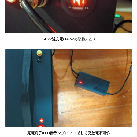
14.7V過充電
(14.6Vの壁越えた!)
充電終了(LED赤ランプ)・・・そして充放電不可💦