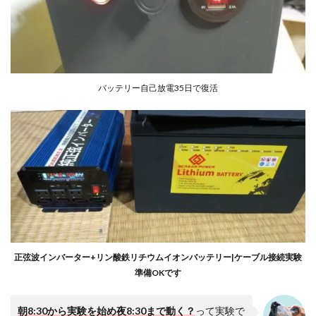
バッテリー自己放電35日で復活
正弦波インバーター+リン酸鉄リチウムイオンバッテリー|ケーブル接続実験
準備OKです
朝8:30から実験を始め夜8:30まで動く？
って実験で