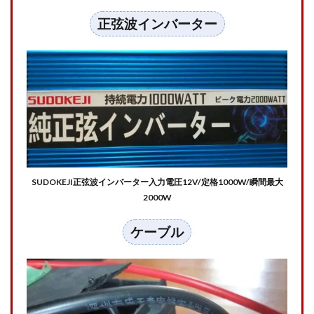
中】
開始4
正弦波インバーター
時間|
お昼
も順
調に
液晶
TVを
見て
いま
す
3.2
【実
験終
SUDOKEJI正弦波インバーター
入力電圧12V/
定格1000W/
瞬間最大
了】
2000W
開始
13時
ケーブル
間30
分経
過|夜
まで
順調
に液
晶TV