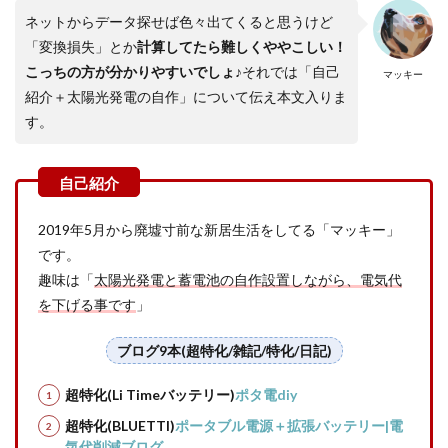
ネットからデータ探せば色々出てくると思うけど
「変換損失」とか
計算してたら難しくややこしい！
こっちの方が分かりやすいでしょ♪
それでは「自己
マッキー
紹介＋太陽光発電の自作」について伝え本文入りま
す。
2019年5月から廃墟寸前な新居生活をしてる「マッキー」
です。
趣味は「
太陽光発電と蓄電池の自作設置しながら、電気代
を下げる事です
」
ブログ9本(超特化/雑記/特化/日記)
超特化(Li Timeバッテリー)
ポタ電diy
超特化(BLUETTI)
ポータブル電源＋拡張バッテリー|電
気代削減ブログ