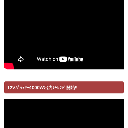
12Vﾊﾞｯﾃﾘｰ4000W出力ﾁｬﾚﾝｼﾞ開始‼