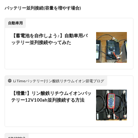
ンか
バッテリー並列接続(容量を増やす場合)
ら暖
かい
風出
自動車用
てき
まし
【蓄電池を自作しよう♪】自動車用バ
た
ッテリー並列接続やってみた
1.4
実験
終了|
リン
酸鉄
リチ
Li Timeバッテリー|リン酸鉄リチウムイオン節電ブログ
ウム
イオ
ンバ
【増量!】リン酸鉄リチウムイオンバッ
ッテ
テリー12V100ah並列接続する方法
リー
を使
って
エア
コン
(暖
房)15