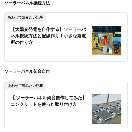
ソーラーパネル接続方法
リン酸
鉄リチ
ウムイ
あわせて読みたい記事
オンバ
ッテリ
【太陽光発電を自作する】ソーラーパ
ー特徴
ネル接続方法と配線作り！小さな発電
まとめ
てみた
所の作り方
1.2
実験
開始|
電源
ソーラーパネル架台自作
を入
れ室
外機
あわせて読みたい記事
が動
き出
【 ソーラーパネル架台自作してみた】
すま
コンクリートを使った取り付け方
で
1.3
実験
中|エ
アコ