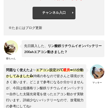
チャンネル入口
※たまにはブログ更新
先日購入した、
リン酸鉄リチウムイオンバッテリー
200ahエアコン動きました？
猫ちゃん
問題なく使えたよ
✨
エアコン設定25℃
暖房
➡15分動
かしてみました👍
沖縄の冬なので皆さんと環境が大
きく違います。どこまで参考になるか分かりません
マッキー
が、今回は低価格リン酸鉄リチウムイオンバッテリ
ー自作した太陽光発電を使ったエアコン動かす実験
行います。詳細少ないバッテリーなので、放電能力
の参考にしてね♪