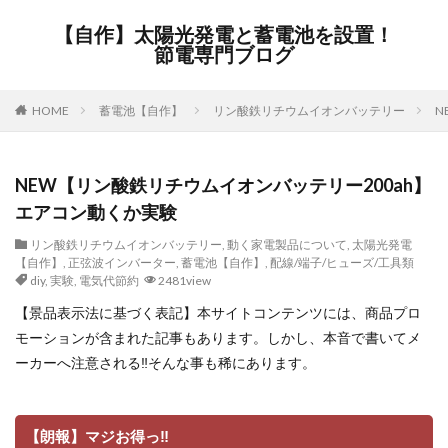
【自作】太陽光発電と蓄電池を設置！
節電専門ブログ
HOME
蓄電池【自作】
リン酸鉄リチウムイオンバッテリー
N
NEW【リン酸鉄リチウムイオンバッテリー200ah】
エアコン動くか実験
リン酸鉄リチウムイオンバッテリー
,
動く家電製品について
,
太陽光発電
【自作】
,
正弦波インバーター
,
蓄電池【自作】
,
配線/端子/ヒューズ/工具類
diy
,
実験
,
電気代節約
2481view
【景品表示法に基づく表記】本サイトコンテンツには、商品プロ
モーションが含まれた記事もあります。しかし、本音で書いてメ
ーカーへ注意される‼そんな事も稀にあります。
【朗報】マジお得っ‼