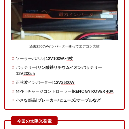
過去2500Wインバーター使ってエアコン実験
ソーラーパネル|
12V100W×
4枚
バッテリー|
リン酸鉄リチウムイオンバッテリー
12V
200ah
正弦波インバーター|
12V
2500W
MPPTチャージコントローラー|
RENOGY ROVER
40A
小さな部品|
ブレーカー/ヒューズ/ケーブルなど