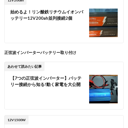
12V200ah
分動
きま
始めるよ！リン酸鉄リチウムイオンバ
した
ッテリー12V200ah並列接続2個
2
【まとめ】
DATOUBOSS「リ
ン酸鉄リチウム
イオンバッテリ
ー200Ah」エア
コン動きます！
正弦波インバーターバッテリー取り付け
放電能力とても
優秀です
あわせて読みたい記事
【7つの正弦波インバーター】バッテ
リー接続から知る!動く家電を大公開
12V1500W