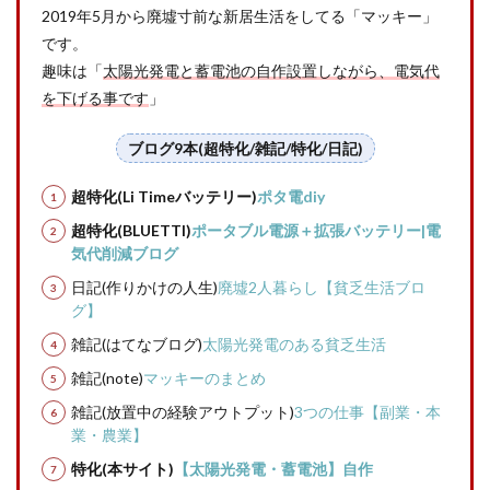
2019年5月から廃墟寸前な新居生活をしてる「マッキー」
です。
趣味は「
太陽光発電と蓄電池の自作設置しながら、電気代
を下げる事です
」
ブログ9本(超特化/雑記/特化/日記)
超特化(Li Timeバッテリー)
ポタ電diy
超特化(BLUETTI)
ポータブル電源＋拡張バッテリー|電
気代削減ブログ
日記(作りかけの人生)
廃墟2人暮らし【貧乏生活ブロ
グ】
雑記(はてなブログ)
太陽光発電のある貧乏生活
雑記(note)
マッキーのまとめ
雑記(放置中の経験アウトプット)
3つの仕事【副業・本
業・農業】
特化(本サイト)
【太陽光発電・蓄電池】自作