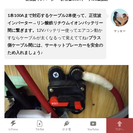
1本100Aまで対応するケーブル2本使って、正弦波
インバーター→
リン酸鉄リチウムイオンバッテリー
間に繋ぎます。
12Vバッテリー使ってエアコン動か
マッキー
すならケーブルが太くなるって覚えててね♪
プラス
側ケーブル間には、サーキットブレーカーを安全の
ため入れましょう♪
エアコン使うなら200A又は100A2個を選んでね✨
LiTime
TikTok
ポタ電
YouTube
TOPへ