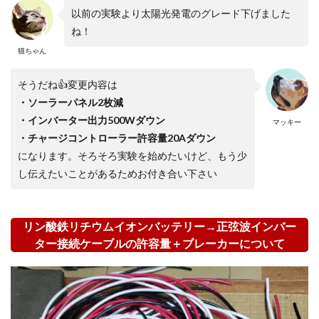
以前の実験より太陽光発電のグレード下げました
ね！
猫ちゃん
そうだね👍変更内容は
・ソーラーパネル2枚減
・インバーター出力500Wダウン
マッキー
・チャージコントローラー許容量20Aダウン
になります。そろそろ実験を始めたいけど、もう少
し伝えたいことがあるためお付き合い下さい
リン酸鉄リチウムイオンバッテリー→正弦波インバー
ター接続ケーブルの許容量＋ブレーカーについて