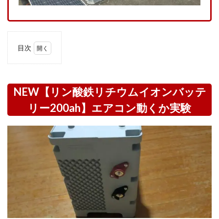
目次
1
NEW【リ
ン酸鉄リ
チウムイ
NEW【リン酸鉄リチウムイオンバッテ
オンバッ
テリー
リー200ah】エアコン動くか実験
200ah】
エアコン
動くか実
験
1.1
実験
準備|
最低
限の
自作
した
太陽