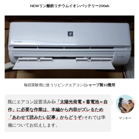
光発
NEWリン酸鉄リチウムイオンバッテリー200ah
電所
が必
要で
す
1.1.1
リン酸
鉄リチ
ウムイ
オンバ
ッテリ
ー→正
弦波イ
ンバー
毎回実験用に使うリビングエアコン|
シャープ製10畳用
ター接
続ケー
ブルの
既にエアコン設置済み👍
「太陽光発電＋蓄電池＝自
許容量
作」に必要な作業は、
本編から内容がズレるため
＋ブレ
ーカー
「あわせて読みたい記事」からどうぞ♪
それでは準
マッキー
につい
備についてお伝えします。
て
1.1.2