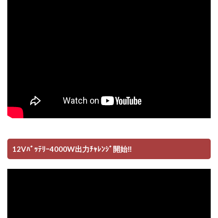
12Vﾊﾞｯﾃﾘｰ4000W出力ﾁｬﾚﾝｼﾞ開始‼